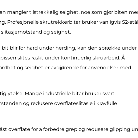
men mangler tilstrekkelig seighet, noe som gjør biten me
g. Profesjonelle skrutrekkerbitar bruker vanligvis S2-stål
 slitasjemotstand og seighet.
n bit blir for hard under herding, kan den sprække under
spissen slites raskt under kontinuerlig skruarbeid. Å
ardhet og seighet er avgjørende for anvendelser med
g ytelse. Mange industrielle bitar bruker svart
tanden og redusere overflateslitasje i kravfulle
åst overflate for å forbedre grep og redusere glipping u