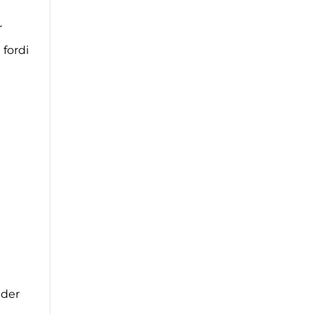
r
 fordi
nder