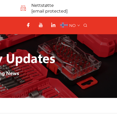
Nettstøtte
[email protected]
NO