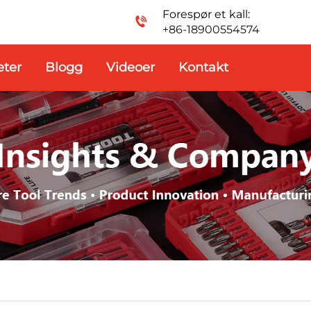
Forespør et kall:
+86-18900554574
ter
Blogg
Videoer
Kontakt