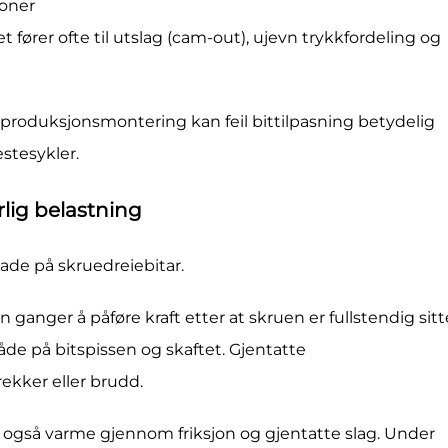
joner
fører ofte til utslag (cam-out), ujevn trykkfordeling og
oduksjonsmontering kan feil bittilpasning betydelig
estesykler.
lig belastning
kade på skruedreiebitar.
en ganger å påføre kraft etter at skruen er fullstendig sit
de på bitspissen og skaftet. Gjentatte
prekker eller brudd.
 også varme gjennom friksjon og gjentatte slag. Under