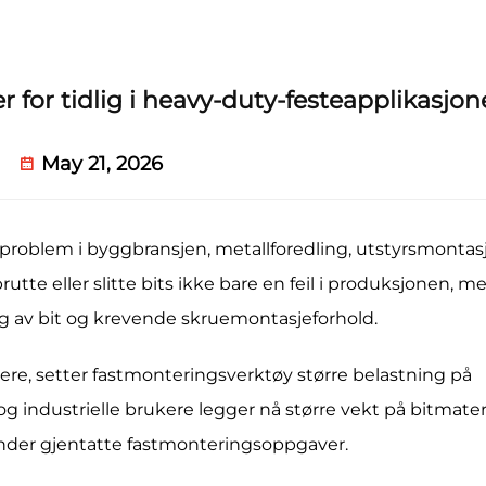
r for tidlig i heavy-duty-festeapplikasjon
May 21, 2026
ig problem i byggbransjen, metallforedling, utstyrsmontas
rutte eller slitte bits ikke bare en feil i produksjonen, m
lg av bit og krevende skruemontasjeforhold.
gere, setter fastmonteringsverktøy større belastning på
og industrielle brukere legger nå større vekt på bitmateri
nder gjentatte fastmonteringsoppgaver.