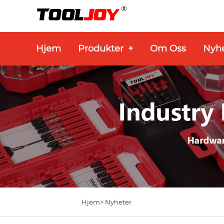
Hjem
Produkter
+
Om Oss
Nyhe
Hjem>
Nyheter