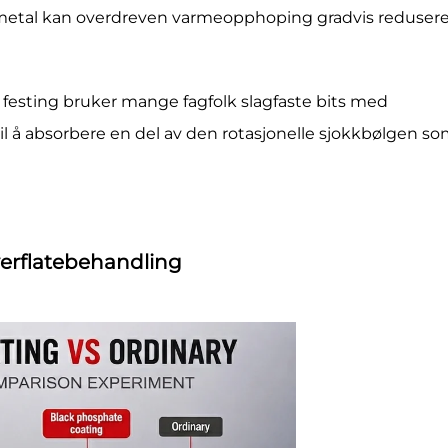
temetal kan overdreven varmeopphoping gradvis reduser
festing bruker mange fagfolk slagfaste bits med
 til å absorbere en del av den rotasjonelle sjokkbølgen s
verflatebehandling