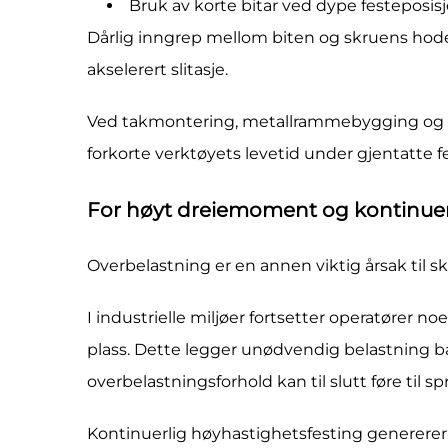
Bruk av korte bitar ved dype festeposis
Dårlig inngrep mellom biten og skruens hodet 
akselerert slitasje.
Ved takmontering, metallrammebygging og pr
forkorte verktøyets levetid under gjentatte f
For høyt dreiemoment og kontinuer
Overbelastning er en annen viktig årsak til s
I industrielle miljøer fortsetter operatører no
plass. Dette legger unødvendig belastning bå
overbelastningsforhold kan til slutt føre til s
Kontinuerlig høyhastighetsfesting genererer